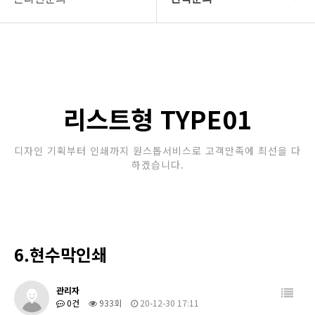
회사소개
견적문의
보유장비
인쇄종류
리스트형 TYPE01
온라인문의
디자인 기획부터 인쇄까지 원스톱서비스로 고객만족에 최선을 다
하겠습니다.
고객센터
6.현수막인쇄
관리자
0건
933회
20-12-30 17:11