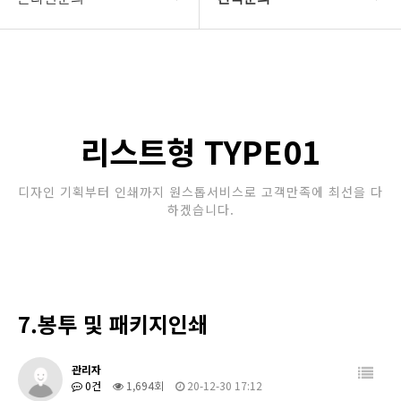
회사소개
견적문의
보유장비
인쇄종류
리스트형 TYPE01
온라인문의
디자인 기획부터 인쇄까지 원스톱서비스로 고객만족에 최선을 다
하겠습니다.
고객센터
7.봉투 및 패키지인쇄
관리자
0건
1,694회
20-12-30 17:12