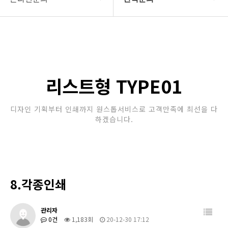
회사소개
견적문의
보유장비
인쇄종류
리스트형 TYPE01
온라인문의
디자인 기획부터 인쇄까지 원스톱서비스로 고객만족에 최선을 다
하겠습니다.
고객센터
8.각종인쇄
관리자
0건
1,183회
20-12-30 17:12